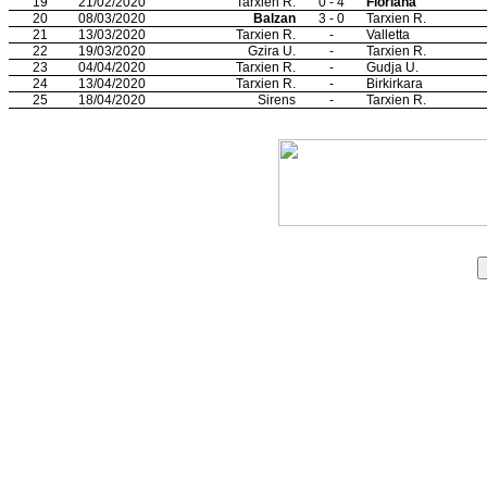
19
21/02/2020
Tarxien R.
0 - 4
Floriana
20
08/03/2020
Balzan
3 - 0
Tarxien R.
21
13/03/2020
Tarxien R.
-
Valletta
22
19/03/2020
Gzira U.
-
Tarxien R.
23
04/04/2020
Tarxien R.
-
Gudja U.
24
13/04/2020
Tarxien R.
-
Birkirkara
25
18/04/2020
Sirens
-
Tarxien R.