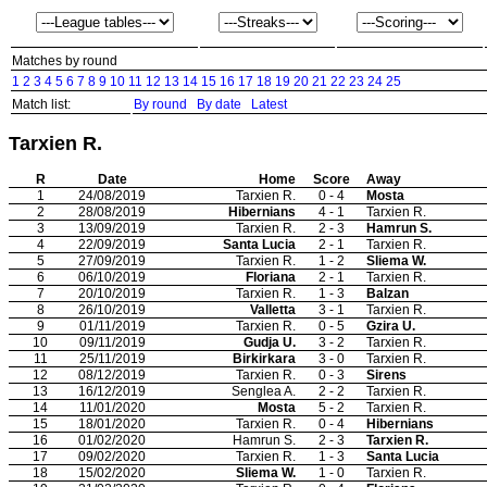
Matches by round
1
2
3
4
5
6
7
8
9
10
11
12
13
14
15
16
17
18
19
20
21
22
23
24
25
Match list:
By round
By date
Latest
Tarxien R.
R
Date
Home
Score
Away
1
24/08/2019
Tarxien R.
0 - 4
Mosta
2
28/08/2019
Hibernians
4 - 1
Tarxien R.
3
13/09/2019
Tarxien R.
2 - 3
Hamrun S.
4
22/09/2019
Santa Lucia
2 - 1
Tarxien R.
5
27/09/2019
Tarxien R.
1 - 2
Sliema W.
6
06/10/2019
Floriana
2 - 1
Tarxien R.
7
20/10/2019
Tarxien R.
1 - 3
Balzan
8
26/10/2019
Valletta
3 - 1
Tarxien R.
9
01/11/2019
Tarxien R.
0 - 5
Gzira U.
10
09/11/2019
Gudja U.
3 - 2
Tarxien R.
11
25/11/2019
Birkirkara
3 - 0
Tarxien R.
12
08/12/2019
Tarxien R.
0 - 3
Sirens
13
16/12/2019
Senglea A.
2 - 2
Tarxien R.
14
11/01/2020
Mosta
5 - 2
Tarxien R.
15
18/01/2020
Tarxien R.
0 - 4
Hibernians
16
01/02/2020
Hamrun S.
2 - 3
Tarxien R.
17
09/02/2020
Tarxien R.
1 - 3
Santa Lucia
18
15/02/2020
Sliema W.
1 - 0
Tarxien R.