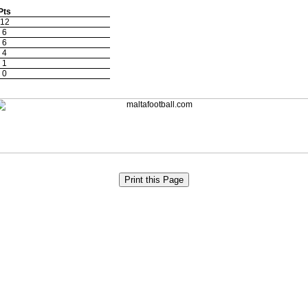
Pts
12
6
6
4
1
0