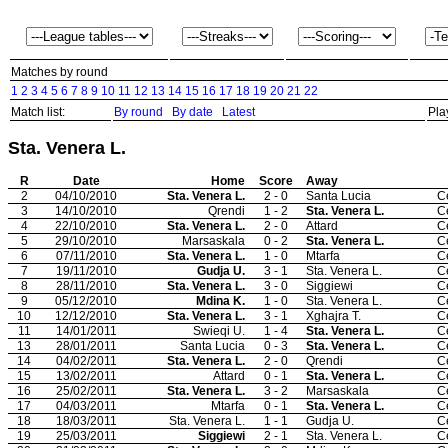
Matches by round
1
2
3
4
5
6
7
8
9
10
11
12
13
14
15
16
17
18
19
20
21
22
Match list:
By round
By date
Latest
Pla
Sta. Venera L.
R
Date
Home
Score
Away
2
04/10/2010
Sta. Venera L.
2 - 0
Santa Lucia
C
3
14/10/2010
Qrendi
1 - 2
Sta. Venera L.
C
4
22/10/2010
Sta. Venera L.
2 - 0
Attard
C
5
29/10/2010
Marsaskala
0 - 2
Sta. Venera L.
C
6
07/11/2010
Sta. Venera L.
1 - 0
Mtarfa
C
7
19/11/2010
Gudja U.
3 - 1
Sta. Venera L.
C
8
28/11/2010
Sta. Venera L.
3 - 0
Siggiewi
C
9
05/12/2010
Mdina K.
1 - 0
Sta. Venera L.
C
10
12/12/2010
Sta. Venera L.
3 - 1
Xghajra T.
C
11
14/01/2011
Swieqi U.
1 - 4
Sta. Venera L.
C
13
28/01/2011
Santa Lucia
0 - 3
Sta. Venera L.
C
14
04/02/2011
Sta. Venera L.
2 - 0
Qrendi
C
15
13/02/2011
Attard
0 - 1
Sta. Venera L.
C
16
25/02/2011
Sta. Venera L.
3 - 2
Marsaskala
C
17
04/03/2011
Mtarfa
0 - 1
Sta. Venera L.
C
18
18/03/2011
Sta. Venera L.
1 - 1
Gudja U.
C
19
25/03/2011
Siggiewi
2 - 1
Sta. Venera L.
C