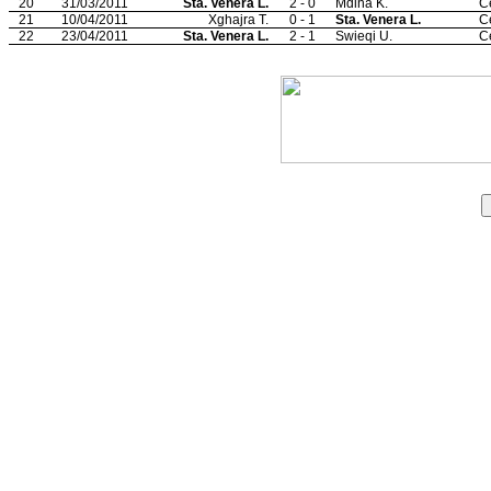
20
31/03/2011
Sta. Venera L.
2 - 0
Mdina K.
C
21
10/04/2011
Xghajra T.
0 - 1
Sta. Venera L.
C
22
23/04/2011
Sta. Venera L.
2 - 1
Swieqi U.
C